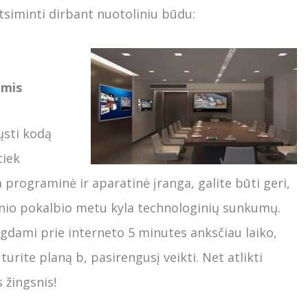
atsiminti dirbant nuotoliniu būdu:
omis
ųsti kodą
tiek
a programinė ir aparatinė įranga, galite būti geri,
cinio pokalbio metu kyla technologinių sunkumų.
gdami prie interneto 5 minutes anksčiau laiko,
urite planą b, pasirengusį veikti. Net atlikti
 žingsnis!