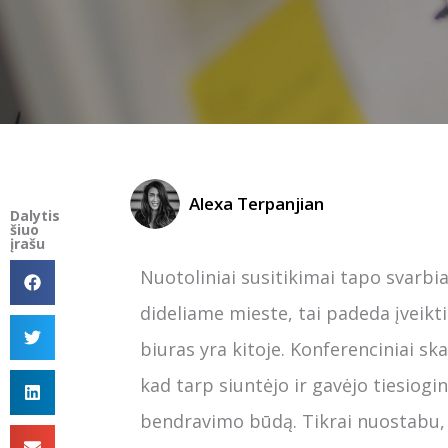
Alexa Terpanjian
Dalytis
šiuo
įrašu
Nuotoliniai susitikimai tapo svarbi
dideliame mieste, tai padeda įveikti 
biuras yra kitoje. Konferenciniai sk
kad tarp siuntėjo ir gavėjo tiesiog
bendravimo būdą. Tikrai nuostabu, 