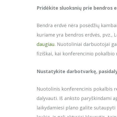
Pridėkite sluoksnių prie bendros 
Bendra erdvė nėra posėdžių kambary
kuriame yra bendros erdvės, pvz., 
daugiau
. Nuotoliniai darbuotojai gal
fiziškai, kai konferencinio pokalbio 
Nustatykite darbotvarkę, pasidalyk
Nuotolinis konferencinis pokalbis r
dalyvauti. Iš anksto paryškindami a
laikydamiesi plano galite sutaupyti