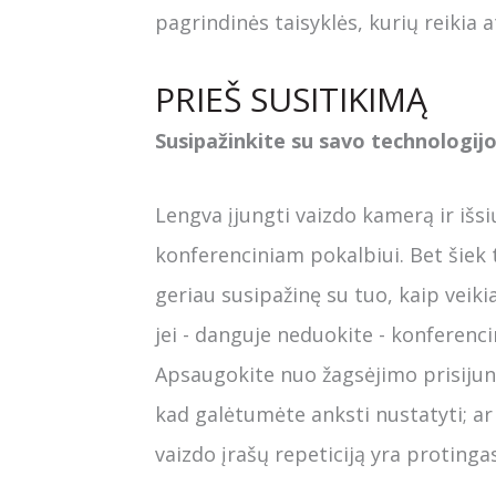
pagrindinės taisyklės, kurių reikia 
PRIEŠ SUSITIKIMĄ
Susipažinkite su savo technologij
Lengva įjungti vaizdo kamerą ir išsi
konferenciniam pokalbiui. Bet šiek 
geriau susipažinę su tuo, kaip veiki
jei - danguje neduokite - konferen
Apsaugokite nuo žagsėjimo prisijun
kad galėtumėte anksti nustatyti; ar t
vaizdo įrašų repeticiją yra protingas