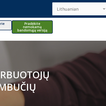
rie
Pradėkite
o
nemokamą
bandomąją versiją
ARBUOTOJŲ
AMBUČIŲ