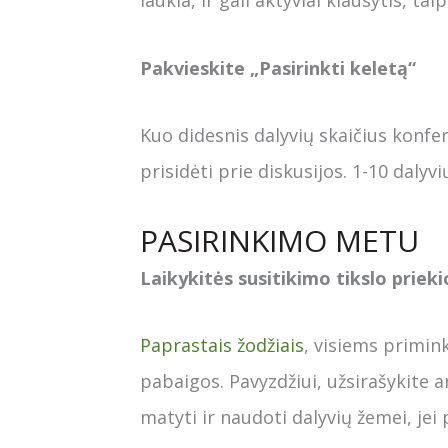
laukia, ir gali aktyviai klausytis, t
Pakvieskite „Pasirinkti keletą“
Kuo didesnis dalyvių skaičius konfe
prisidėti prie diskusijos. 1-10 dalyvi
PASIRINKIMO METU
Laikykitės susitikimo tikslo prieki
Paprastais žodžiais
, visiems primink
pabaigos. Pavyzdžiui, užsirašykite an
matyti ir naudoti dalyvių žemei, jei