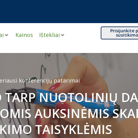
Prisijunkite p
ai
Kainos
Ištekliai
susitikim
eriausi konferencijų patarimai
O TARP NUOTOLINIŲ D
IOMIS AUKSINĖMIS SK
KIMO TAISYKLĖMIS