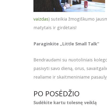
vaizdas
) suteikia žmogiškumo jausmą
matytais ir girdėtais!
Paraginkite „Little Small Talk“
Bendraudami su nuotoliniais kolegom
pasivyti savo dieną, orus, savaitgali
realiame ir skaitmeniniame pasauly
PO POSĖDŽIO
Sudėkite kartu tolesnę veiklą