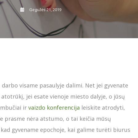
Gegužės 21, 2019
a darbo visame pasaulyje dalimi. Net jei gyvenate
atotrūkį, jei esate vienoje miesto dalyje, o jūsų
ambučiai ir
vaizdo konferencija
leiskite atrodyti,
ine prasme nėra atstumo, o tai keičia mūsų
kad gyvename epochoje, kai galime turėti biurus