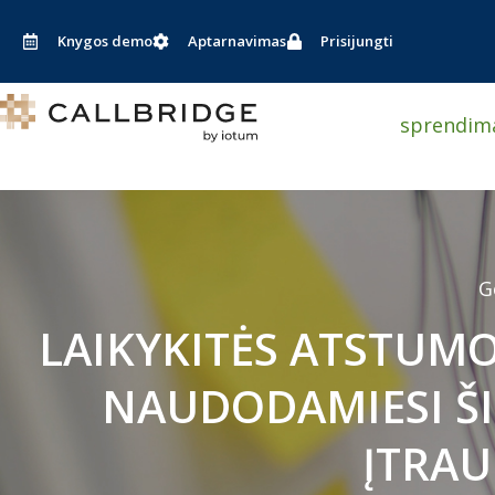
Pereiti
prie
Knygos demo
Aptarnavimas
Prisijungti
turinio
sprendim
G
LAIKYKITĖS ATSTUM
NAUDODAMIESI Š
ĮTRAU