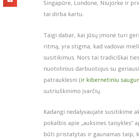
Singapūre, Londone, Niujorke ir p
tai dirba kartu.
Taigi dabar, kai jūsų įmonė turi ge
ritmą, yra stigma, kad vadovai miel
susitikimus. Nors tai tradiciškai tie
nuotolinius darbuotojus su geriausi
patrauklesni (
ir kibernetiniu saugu
sutriuškinimo įvarčių.
Kadangi nedalyvaujate susitikime aki
pokalbis apie „auksines taisykles“ a
būti pristatytas ir gaunamas taip, 