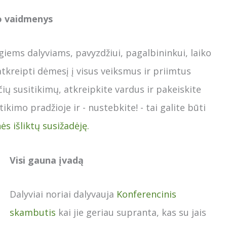
o vaidmenys
giems dalyviams, pavyzdžiui, pagalbininkui, laiko
 atkreipti dėmesį į visus veiksmus ir priimtus
ių susitikimų, atkreipkite vardus ir pakeiskite
kimo pradžioje ir - nustebkite! - tai galite būti
ės išliktų susižadėję.
Visi gauna įvadą
Dalyviai noriai dalyvauja
Konferencinis
skambutis
kai jie geriau supranta, kas su jais