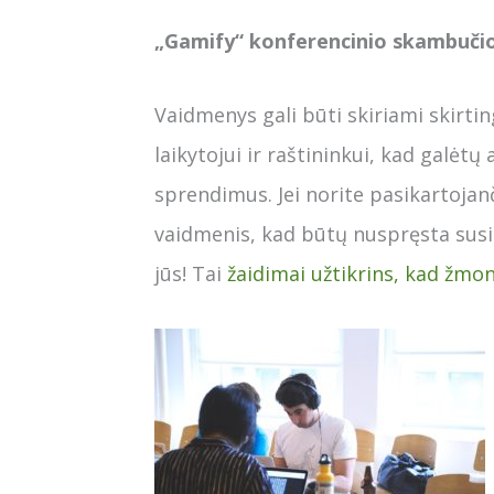
„Gamify“ konferencinio skambuči
Vaidmenys gali būti skiriami skirtin
laikytojui ir raštininkui, kad galėtų
sprendimus. Jei norite pasikartojanč
vaidmenis, kad būtų nuspręsta susiti
jūs! Tai
žaidimai užtikrins, kad žmon