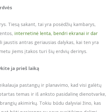
erdvės
s. Tiesą sakant, tai yra posėdžių kambarys,
Lentos,
internetinė lenta, bendri ekranai ir dar
i jaustis antras geriausias dalykas, kai ten yra
metu jiems įtakos turi šių erdvių derinys.
ite ja prieš laiką
eikalauja pastangų ir planavimo, kad visi galėtų
ptartas temas ir iš anksto pasidalinę dienotvarke,
 brangių akimirkų. Tokiu būdu dalyviai žino, kas