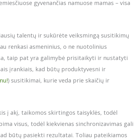
riemiesčiuose gyvenančias namuose mamas – visa
riausių talentų ir sukūrėte veiksmingą susitikimų
iau renkasi asmeninius, o ne nuotolinius
sa, taip pat yra galimybė prisitaikyti ir nustatyti
ais įrankiais, kad būtų produktyvesni ir
mu!
) susitikimai, kurie veda prie skaičių ir
s į akį, taikomos skirtingos taisyklės, todėl
pima visus, todėl kiekvienas sinchronizavimas gali
kad būtų pasiekti rezultatai. Toliau pateikiamos