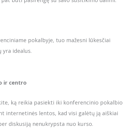
aip pat būti pasirengę su savo susitikimo dalimi.
renciniame pokalbyje, tuo mažesni lūkesčiai
ų yra idealus.
o ir centro
ite, ką reikia pasiekti iki konferencinio pokalbio
t internetinės lentos, kad visi galėtų ją aiškiai
 per diskusiją nenukrypsta nuo kurso.